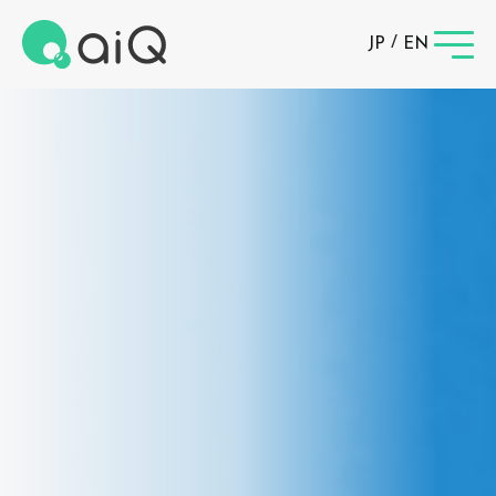
/
JP
EN