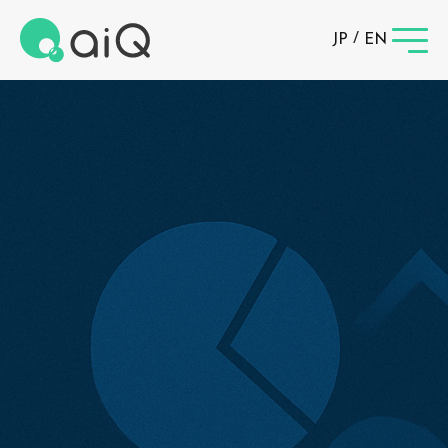
/
JP
EN